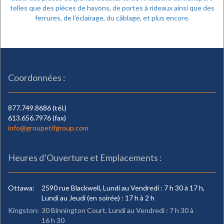
telles que des pièces de hayons, de portes à rideaux ainsi que des
ferrures, de l’éclairage, du câblage, et plus encore.
Coordonnées :
877.749.8686 (tél.)
613.656.7976 (fax)
info@groupetifgroup.com
Heures d’Ouverture et Emplacements :
Ottawa:
2590 rue Blackwell, Lundi au Vendredi : 7 h 30 à 17 h,
Lundi au Jeudi (en soirée) : 17 h à 2 h
Kingston:
30 Binnington Court, Lundi au Vendredi : 7 h 30 à
16 h 30