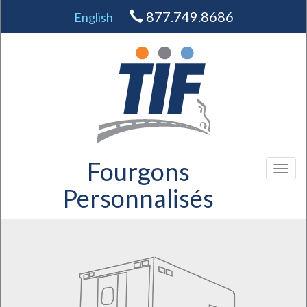
877.749.8686
English
Fourgons
Toggl
naviga
Personnalisés