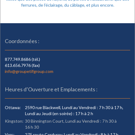
ferrures, de l’éclairage, du câblage, et plus encore.
Coordonnées :
877.749.8686 (tél.)
613.656.7976 (fax)
info@groupetifgroup.com
Heures d’Ouverture et Emplacements :
Ottawa:
2590 rue Blackwell, Lundi au Vendredi : 7 h 30 à 17 h,
Lundi au Jeudi (en soirée) : 17 h à 2 h
Kingston:
30 Binnington Court, Lundi au Vendredi : 7 h 30 à
16 h 30
Vars:
275 route Corduroy, Lundi au Vendredi : 8 h à 17 h